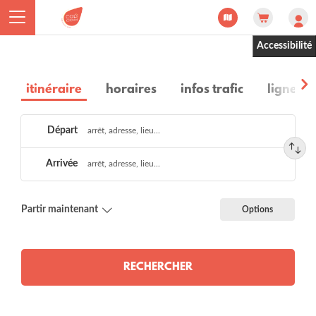
Panneau de gestion des cookies
Accessibilité
itinéraire
horaires
infos trafic
lignes e
Choisir
Départ
un
itinéraire
Arrivée
Partir maintenant
Options
RECHERCHER